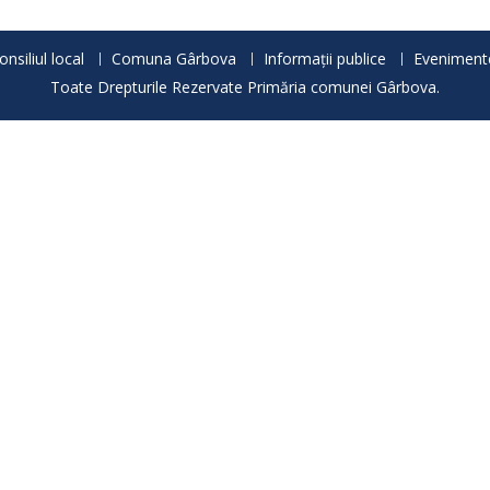
onsiliul local
Comuna Gârbova
Informații publice
Eveniment
Toate Drepturile Rezervate Primăria comunei Gârbova.