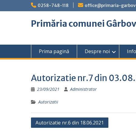
Skip
0258-748-118
office@primaria-garbov
to
content
Primăria comunei Gârbo
Prima pagină
Despre noi
Info
Autorizatie nr.7 din 03.08
23/09/2021
Administrator
Autorizatii
Navigare
Autorizatie nr.6 din 18.06.2021
în