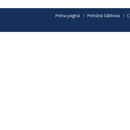
articole
Prima pagină
Primăria Gârbova
C