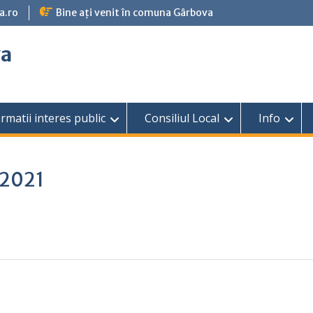
a.ro
Bine ați venit în comuna Gârbova
va
rmatii interes public
Consiliul Local
Info
.2021