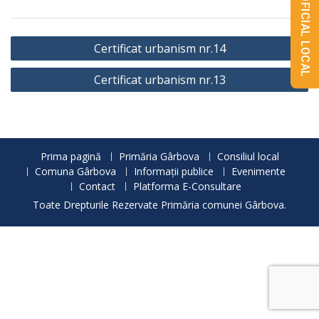
MONITORUL OFICIAL LOCAL
Navigare
Certificat urbanism nr.14
în
Certificat urbanism nr.13
articole
Prima pagină
Primăria Gârbova
Consiliul local
Comuna Gârbova
Informații publice
Evenimente
Contact
Platforma E-Consultare
Toate Drepturile Rezervate Primăria comunei Gârbova.