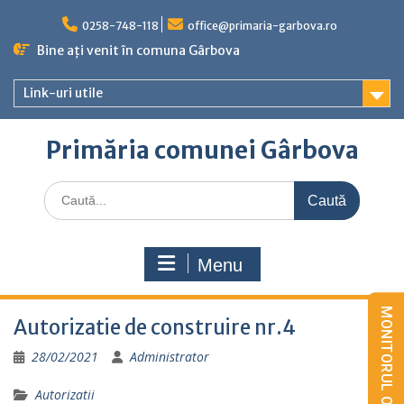
Skip
to
0258-748-118
office@primaria-garbova.ro
content
Bine ați venit în comuna Gârbova
Link-uri utile
Primăria comunei Gârbova
Caută
for:
Menu
Autorizatie de construire nr.4
28/02/2021
Administrator
Autorizatii