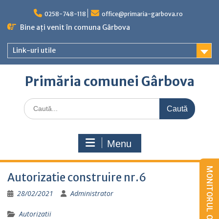
Skip
to
0258-748-118
office@primaria-garbova.ro
content
Bine ați venit în comuna Gârbova
Link-uri utile
Primăria comunei Gârbova
Caută
for:
Menu
Autorizatie construire nr.6
28/02/2021
Administrator
Autorizatii