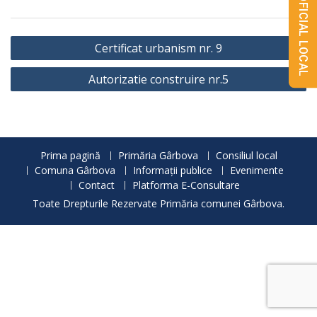
MONITORUL OFICIAL LOCAL
Navigare
Certificat urbanism nr. 9
în
Autorizatie construire nr.5
articole
Prima pagină
Primăria Gârbova
Consiliul local
Comuna Gârbova
Informații publice
Evenimente
Contact
Platforma E-Consultare
Toate Drepturile Rezervate Primăria comunei Gârbova.