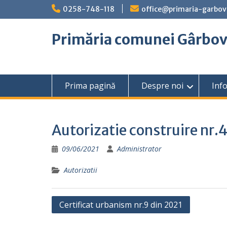
Skip
0258-748-118
office@primaria-garbov
to
content
Primăria comunei Gârbo
Prima pagină
Despre noi
Info
Autorizatie construire nr.
09/06/2021
Administrator
Autorizatii
Navigare
Certificat urbanism nr.9 din 2021
în