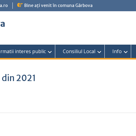
a.ro
Bine ați venit în comuna Gârbova
va
rmatii interes public
Consiliul Local
Info
4 din 2021