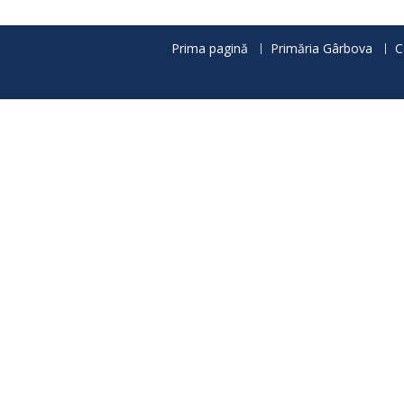
articole
Prima pagină
Primăria Gârbova
C