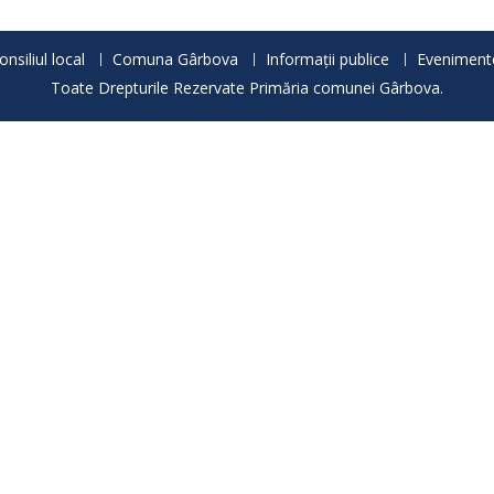
onsiliul local
Comuna Gârbova
Informații publice
Eveniment
Toate Drepturile Rezervate Primăria comunei Gârbova.