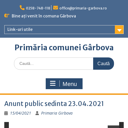
Skip
to
0258-748-118
office@primaria-garbova.ro
content
Bine ați venit în comuna Gârbova
Link-uri utile
Primăria comunei Gârbova
Caută
for:
Menu
Anunt public sedinta 23.04.2021
15/04/2021
Primaria Girbova