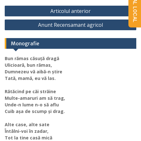
Navigare
Articolul anterior
în
Anunt Recensamant agricol
articole
Monografie
Bun rămas căsuță dragă
Ulicioară, bun rămas,
Dumnezeu vă aibă-n știre
Tată, mamă, eu vă las.
Rătăcind pe căi străine
Multe-amaruri am să trag,
Unde-n lume n-o să aflu
Cuib așa de scump și drag.
Alte case, alte sate
Întâlni-voi în zadar,
Tot la tine casă mică