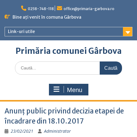
Skip
to
0258-748-118
office@primaria-garbova.ro
content
Bine ați venit în comuna Gârbova
Link-uri utile
Primăria comunei Gârbova
Caută
for:
Menu
Anunț public privind decizia etapei de
încadrare din 18.10.2017
23/02/2021
Administrator