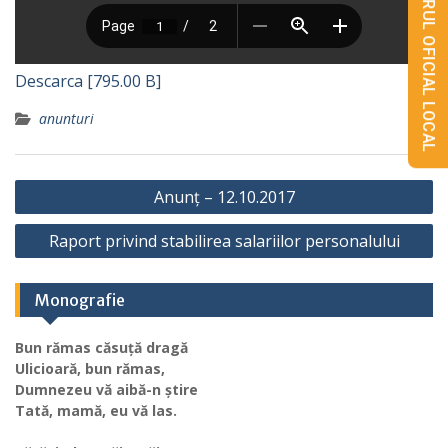
MONITORUL OFICIAL LOCAL
Descarca [795.00 B]
anunturi
Navigare
Anunț – 12.10.2017
în
Raport privind stabilirea salariilor personalului
articole
Monografie
Bun rămas căsuță dragă
Ulicioară, bun rămas,
Dumnezeu vă aibă-n știre
Tată, mamă, eu vă las.