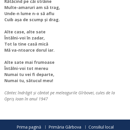
Rătăcind pe căi străine
Multe-amaruri am să trag,
Unde-n lume n-o să aflu
Cuib așa de scump și drag.
Alte case, alte sate
Întâlni-voi în zadar,
Tot la tine casă mică
Mă va-ntoarce dorul iar.
Alte sate mai frumoase
Întâlni-voi tot mereu
Numai tu vei fi departe,
Numai tu, sătucul meu!
Cântec îndrăgit și cântat pe meleagurile Gîrbovei, cules de la
Opriș Ioan în anul 1947
Prima pagină
Primăria Gârbova
Consiliul local