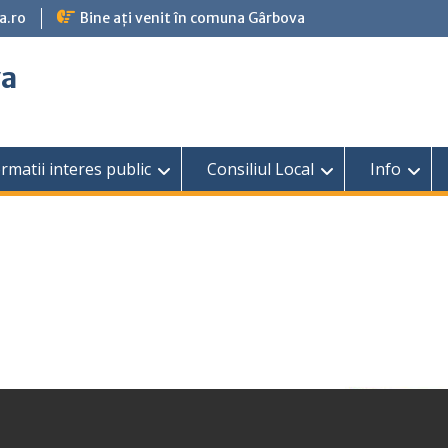
a.ro
Bine ați venit în comuna Gârbova
va
rmatii interes public
Consiliul Local
Info