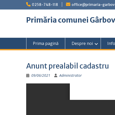
Skip
0258-748-118
office@primaria-garbov
to
content
Primăria comunei Gârbo
Prima pagină
Despre noi
Info
Anunt prealabil cadastru
09/06/2021
Administrator