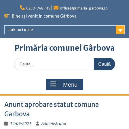
Skip
to
0258-748-118
office@primaria-garbova.ro
content
Bine ați venit în comuna Gârbova
Link-uri utile
Primăria comunei Gârbova
Caută
for:
Menu
Anunt aprobare statut comuna
Garbova
14/09/2021
Administrator