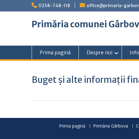
Skip
0258-748-118
office@primaria-garbov
to
content
Primăria comunei Gârbo
Prima pagină
Despre noi
Info
Buget și alte informații fi
Prima pagină
Primăria Gârbova
C