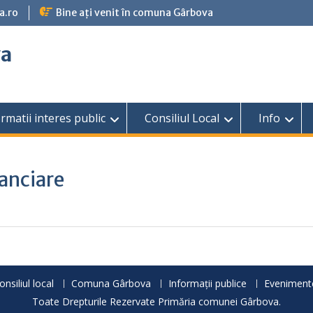
a.ro
Bine ați venit în comuna Gârbova
va
rmatii interes public
Consiliul Local
Info
nanciare
onsiliul local
Comuna Gârbova
Informații publice
Eveniment
Toate Drepturile Rezervate Primăria comunei Gârbova.